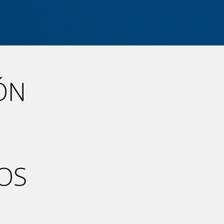
ÓN
OS